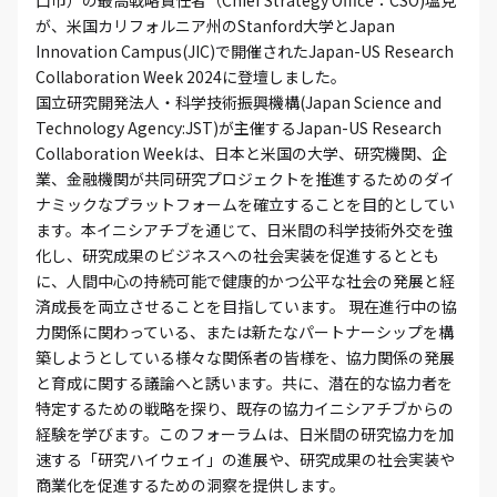
口市）の最高戦略責任者（Chief Strategy Office：CSO)塩見
が、米国カリフォルニア州のStanford大学とJapan
Innovation Campus(JIC)で開催されたJapan-US Research
Collaboration Week 2024に登壇しました。
国立研究開発法人・科学技術振興機構(Japan Science and
Technology Agency:JST)が主催するJapan-US Research
Collaboration Weekは、日本と米国の大学、研究機関、企
業、金融機関が共同研究プロジェクトを推進するためのダイ
ナミックなプラットフォームを確立することを目的としてい
ます。本イニシアチブを通じて、日米間の科学技術外交を強
化し、研究成果のビジネスへの社会実装を促進するととも
に、人間中心の持続可能で健康的かつ公平な社会の発展と経
済成長を両立させることを目指しています。 現在進行中の協
力関係に関わっている、または新たなパートナーシップを構
築しようとしている様々な関係者の皆様を、協力関係の発展
と育成に関する議論へと誘います。共に、潜在的な協力者を
特定するための戦略を探り、既存の協力イニシアチブからの
経験を学びます。このフォーラムは、日米間の研究協力を加
速する「研究ハイウェイ」の進展や、研究成果の社会実装や
商業化を促進するための洞察を提供します。